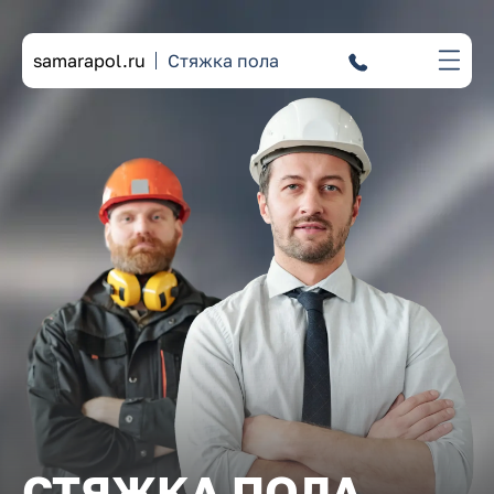
samarapol.ru
Стяжка пола
СТЯЖКА
ПОЛА